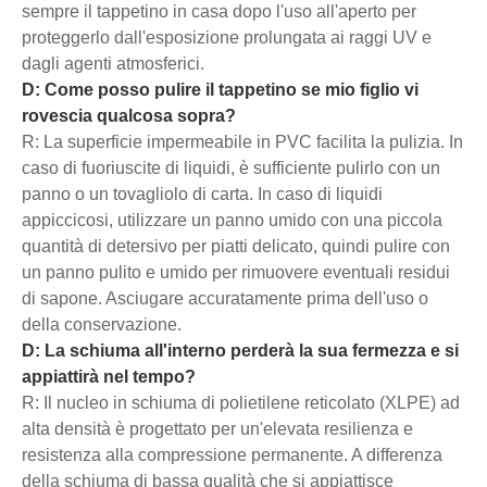
sempre il tappetino in casa dopo l'uso all'aperto per
proteggerlo dall'esposizione prolungata ai raggi UV e
dagli agenti atmosferici.
D: Come posso pulire il tappetino se mio figlio vi
rovescia qualcosa sopra?
R: La superficie impermeabile in PVC facilita la pulizia. In
caso di fuoriuscite di liquidi, è sufficiente pulirlo con un
panno o un tovagliolo di carta. In caso di liquidi
appiccicosi, utilizzare un panno umido con una piccola
quantità di detersivo per piatti delicato, quindi pulire con
un panno pulito e umido per rimuovere eventuali residui
di sapone. Asciugare accuratamente prima dell'uso o
della conservazione.
D: La schiuma all'interno perderà la sua fermezza e si
appiattirà nel tempo?
R: Il nucleo in schiuma di polietilene reticolato (XLPE) ad
alta densità è progettato per un'elevata resilienza e
resistenza alla compressione permanente. A differenza
della schiuma di bassa qualità che si appiattisce