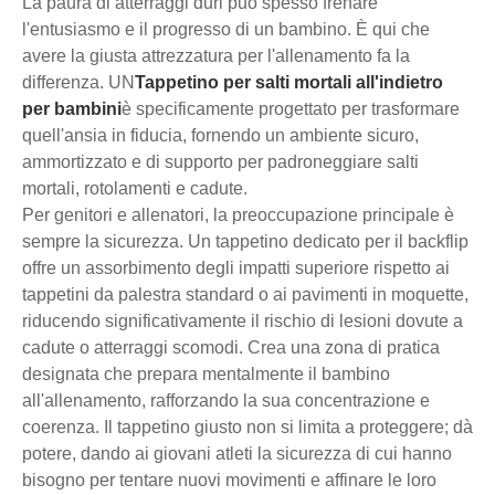
La paura di atterraggi duri può spesso frenare
l'entusiasmo e il progresso di un bambino. È qui che
avere la giusta attrezzatura per l'allenamento fa la
differenza. UN
Tappetino per salti mortali all'indietro
per bambini
è specificamente progettato per trasformare
quell'ansia in fiducia, fornendo un ambiente sicuro,
ammortizzato e di supporto per padroneggiare salti
mortali, rotolamenti e cadute.
Per genitori e allenatori, la preoccupazione principale è
sempre la sicurezza. Un tappetino dedicato per il backflip
offre un assorbimento degli impatti superiore rispetto ai
tappetini da palestra standard o ai pavimenti in moquette,
riducendo significativamente il rischio di lesioni dovute a
cadute o atterraggi scomodi. Crea una zona di pratica
designata che prepara mentalmente il bambino
all'allenamento, rafforzando la sua concentrazione e
coerenza. Il tappetino giusto non si limita a proteggere; dà
potere, dando ai giovani atleti la sicurezza di cui hanno
bisogno per tentare nuovi movimenti e affinare le loro