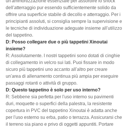
un'ammortizzazione essenziale per assorbire lo shock
dell'atterraggio pur essendo sufficientemente solido da
offrire una superficie stabile di decollo e atterraggio. Per i
principianti assoluti, si consiglia sempre la supervisione e
le tecniche di individuazione adeguate insieme all'utilizzo
del tappetino.
D: Posso collegare due o più tappetini Xinoutai
insieme?
R: Assolutamente. I nostri tappetini sono dotati di cinghie
di collegamento in velcro sui lati. Puoi fissare in modo
sicuro più tappetini uno accanto all'altro per creare
un'area di allenamento continua più ampia per eseguire
passaggi rotanti o attività di gruppo.
D: Questo tappetino è solo per uso interno?
R: Sebbene sia perfetta per l'uso interno su pavimenti
duri, moquette o superfici della palestra, la resistente
copertura in PVC del tappetino Xinoutai è adatta anche
per l'uso esterno su erba, patio o terrazza. Assicurarsi che
il terreno sia piano e privo di oggetti appuntiti. Portare