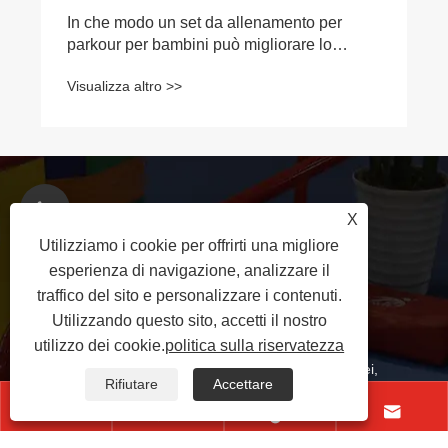
In che modo un set da allenamento per
parkour per bambini può migliorare lo
sviluppo fisico e il divertimento?
Visualizza altro >>
+86-18631783039
X
Utilizziamo i cookie per offrirti una migliore
esperienza di navigazione, analizzare il
rikadoshelby28@gmail.com
traffico del sito e personalizzare i contenuti.
Utilizzando questo sito, accetti il ​​nostro
Zona di sviluppo economico della contea di
utilizzo dei cookie.
politica sulla riservatezza
Yanshan, città di Cangzhou, provincia di Hebei,
Rifiutare
Accettare
Cina



